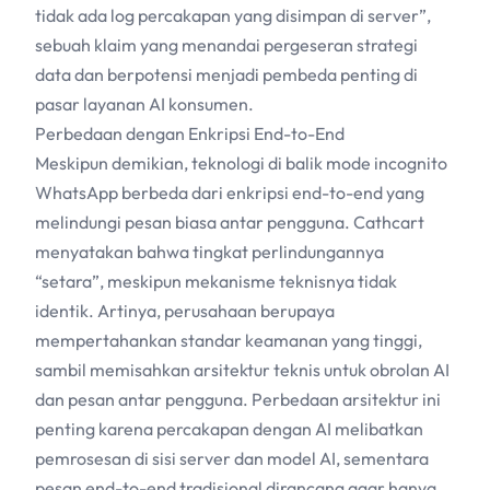
tidak ada log percakapan yang disimpan di server”,
sebuah klaim yang menandai pergeseran strategi
data dan berpotensi menjadi pembeda penting di
pasar layanan
AI
konsumen.
Perbedaan dengan Enkripsi End-to-End
Meskipun demikian, teknologi di balik mode incognito
WhatsApp berbeda dari enkripsi end-to-end yang
melindungi pesan biasa antar pengguna. Cathcart
menyatakan bahwa tingkat perlindungannya
“setara”, meskipun mekanisme teknisnya tidak
identik. Artinya, perusahaan berupaya
mempertahankan standar keamanan yang tinggi,
sambil memisahkan arsitektur teknis untuk obrolan
AI
dan pesan antar pengguna. Perbedaan arsitektur ini
penting karena percakapan dengan
AI
melibatkan
pemrosesan di sisi server dan model
AI
, sementara
pesan end-to-end tradisional dirancang agar hanya