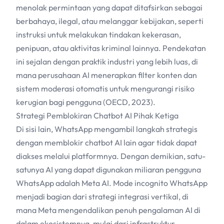
menolak permintaan yang dapat ditafsirkan sebagai
berbahaya, ilegal, atau melanggar kebijakan, seperti
instruksi untuk melakukan tindakan kekerasan,
penipuan, atau aktivitas kriminal lainnya. Pendekatan
ini sejalan dengan praktik industri yang lebih luas, di
mana perusahaan
AI
menerapkan filter konten dan
sistem moderasi otomatis untuk mengurangi risiko
kerugian bagi pengguna (OECD, 2023).
Strategi Pemblokiran Chatbot
AI
Pihak Ketiga
Di sisi lain, WhatsApp mengambil langkah strategis
dengan memblokir chatbot
AI
lain agar tidak dapat
diakses melalui platformnya. Dengan demikian, satu-
satunya
AI
yang dapat digunakan miliaran pengguna
WhatsApp adalah Meta
AI
. Mode incognito WhatsApp
menjadi bagian dari strategi integrasi vertikal, di
mana Meta mengendalikan penuh pengalaman
AI
di
dalam ekosistemnya, mulai dari infrastruktur