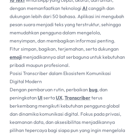
to Text
WhatsApp yang cepat, akurat, dan aman,
dengan memanfaatkan teknologi
AI
canggih dan
dukungan lebih dari 50 bahasa. Aplikasi ini mengubah
pesan suara menjadi teks yang terstruktur, sehingga
memudahkan pengguna dalam mengelola,
menyimpan, dan membagikan informasi penting.
Fitur simpan, bagikan, terjemahan, serta dukungan
emoji
menjadikannya alat serbaguna untuk kebutuhan
pribadi maupun profesional.
Posisi Transcriber dalam Ekosistem Komunikasi
Digital Modern
Dengan pembaruan rutin, perbaikan
bug
, dan
peningkatan
UI
serta
UX
,
Transcriber
terus
berkembang mengikuti kebutuhan pengguna global
dan dinamika komunikasi digital. Fokus pada privasi,
keamanan data, dan aksesibilitas menjadikannya
pilihan tepercaya bagi siapa pun yang ingin mengelola