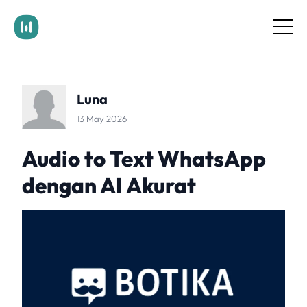
Documentation
Pricing
Blog
Luna
Contact Us
Login
13 May 2026
Get Started
Audio to Text WhatsApp
dengan AI Akurat