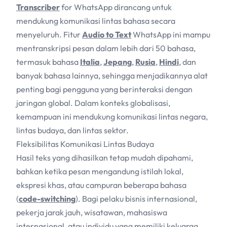
Transcriber
for WhatsApp dirancang untuk
mendukung komunikasi lintas bahasa secara
menyeluruh. Fitur
Audio to Text
WhatsApp ini mampu
mentranskripsi pesan dalam lebih dari 50 bahasa,
termasuk bahasa
Italia
,
Jepang
,
Rusia
,
Hindi
, dan
banyak bahasa lainnya, sehingga menjadikannya alat
penting bagi pengguna yang berinteraksi dengan
jaringan global. Dalam konteks globalisasi,
kemampuan ini mendukung komunikasi lintas negara,
lintas budaya, dan lintas sektor.
Fleksibilitas Komunikasi Lintas Budaya
Hasil teks yang dihasilkan tetap mudah dipahami,
bahkan ketika pesan mengandung istilah lokal,
ekspresi khas, atau campuran beberapa bahasa
(
code-switching
). Bagi pelaku bisnis internasional,
pekerja jarak jauh, wisatawan, mahasiswa
internasional, atau individu yang memiliki keluarga